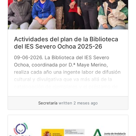
Actividades del plan de la Biblioteca
del IES Severo Ochoa 2025-26
09-06-2026. La Biblioteca del IES Severo
Ochoa, coordinada por D.ª Maye Merino,
realiza cada año una ingente labor de difusión
cultural y divulgativa que va más allá de la
catalogación de ejemplares y el préstamo de
libros, ambas acciones necesarias y
complementarias. Gracias a la implicación de
Secretaría
written 2 meses ago
toda la comunidad educativa, la Biblioteca es
un... »
read more