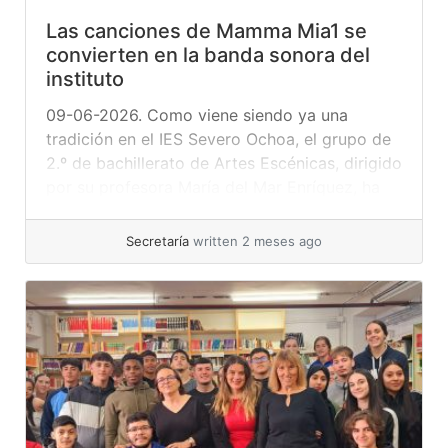
Las canciones de Mamma Mia1 se
convierten en la banda sonora del
instituto
09-06-2026. Como viene siendo ya una
tradición en el IES Severo Ochoa, el grupo de
2.º de bachillerato de Artes Escénicas, dirigido
por su profesora María del Mar Enríquez, ha
culminado su proyecto anual con el estreno de
la obra de teatro musical, Mamma Mia! Este
Secretaría
written 2 meses ago
evento se ha convertido en uno de los
momentos... »
read more