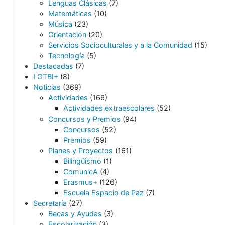
Lenguas Clásicas
(7)
Matemáticas
(10)
Música
(23)
Orientación
(20)
Servicios Socioculturales y a la Comunidad
(15)
Tecnología
(5)
Destacadas
(7)
LGTBI+
(8)
Noticias
(369)
Actividades
(166)
Actividades extraescolares
(52)
Concursos y Premios
(94)
Concursos
(52)
Premios
(59)
Planes y Proyectos
(161)
Bilingüismo
(1)
ComunicA
(4)
Erasmus+
(126)
Escuela Espacio de Paz
(7)
Secretaría
(27)
Becas y Ayudas
(3)
Escolarización
(3)