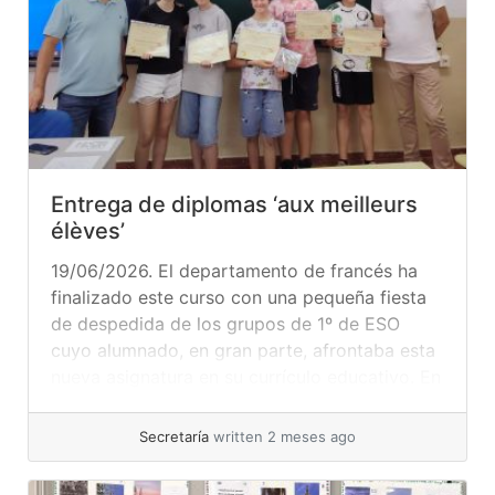
Entrega de diplomas ‘aux meilleurs
élèves’
19/06/2026. El departamento de francés ha
finalizado este curso con una pequeña fiesta
de despedida de los grupos de 1º de ESO
cuyo alumnado, en gran parte, afrontaba esta
nueva asignatura en su currículo educativo. En
dicha celebración se hizo entrega de un
diploma y un obsequio a los mejores alumnos
Secretaría
written 2 meses ago
de francés de dicho... »
read more