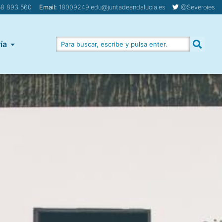
8 893 560
Email:
18009249.edu@juntadeandalucia.es
@Severoies
ía