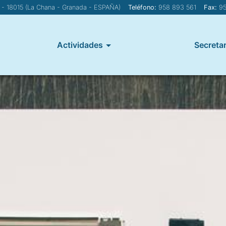
1 - 18015 (La Chana - Granada - ESPAÑA)
Teléfono:
958 893 561
Fax:
95
Actividades
Secretar