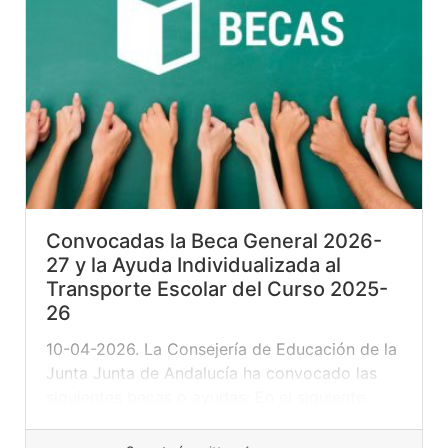
Convocadas la Beca General 2026-
27 y la Ayuda Individualizada al
Transporte Escolar del Curso 2025-
26
10-04-2026. La Consejería de Educación de la
Junta Junta de Andalucía ha convocado las
siguientes becas o ayudas: En el siguiente
cuadro tienes un resumen con toda la
información sobre todas las becas: Your