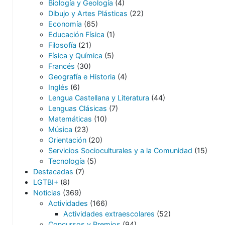
Biología y Geología
(4)
Dibujo y Artes Plásticas
(22)
Economía
(65)
Educación Física
(1)
Filosofía
(21)
Física y Química
(5)
Francés
(30)
Geografía e Historia
(4)
Inglés
(6)
Lengua Castellana y Literatura
(44)
Lenguas Clásicas
(7)
Matemáticas
(10)
Música
(23)
Orientación
(20)
Servicios Socioculturales y a la Comunidad
(15)
Tecnología
(5)
Destacadas
(7)
LGTBI+
(8)
Noticias
(369)
Actividades
(166)
Actividades extraescolares
(52)
Concursos y Premios
(94)