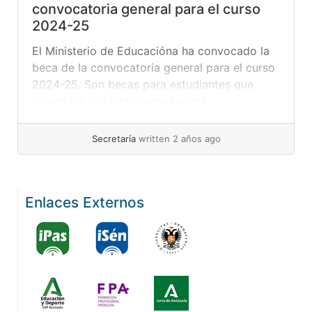
convocatoria general para el curso
2024-25
El Ministerio de Educacióna ha convocado la
beca de la convocatoria general para el curso
2024-25. Son becas para estudiantes que
cursen las siguientes enseñanzas
postobligatorias con validez en todo el
territorio nacional: a) Primer y segundo cursos
Secretaría
written 2 años ago
de bachillerato.b) Formación Profesional de
grado medio y de grado superior, incluidos los
estudios de formación profesional... »
read
Enlaces Externos
more