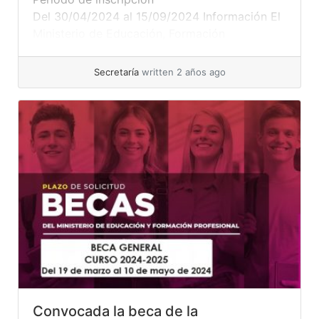
Del 30/04/2024 al 15/09/2024 Información El
Ministerio de Educación, Formación
Profesional y Deportes convoca para el curso
2024-2025 las ayudas para el alumnado con
Secretaría
written 2 años ago
necesidades específicas de apoyo educativo.
El alumnado que puede pedir estas ayudas
debe cumplir los siguientes requisitos,
referidos al curso 2024-2025: a) Alumnado
con discapacidad, trastorno grave de
conducta, trastorno grave de la
comunicación... »
read more
Convocada la beca de la