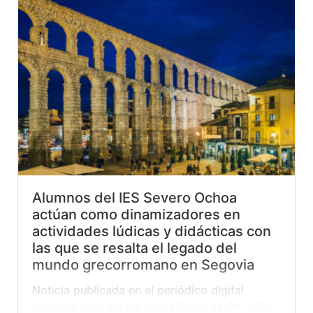
motivarles. Y a veces ese trabajo lleva a darle
la vuelta... »
read more
Alumnos del IES Severo Ochoa
actúan como dinamizadores en
actividades lúdicas y didácticas con
las que se resalta el legado del
mundo grecorromano en Segovia
Noticia publicada en el periódico digital
Granada Hoy del día 21/04/2022 21-04-2022.