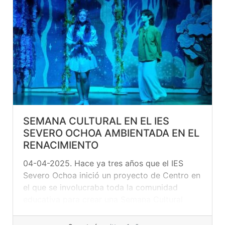
SEMANA CULTURAL EN EL IES
SEVERO OCHOA AMBIENTADA EN EL
RENACIMIENTO
04-04-2025. Hace ya tres años que el IES
Severo Ochoa inició un proyecto de Centro en
el que se involucraba toda la comunidad
educativa para crear una Semana Cultural
dotada de sentido y contenido. Se trataba de
hacer un recorrido por la Historia que debía