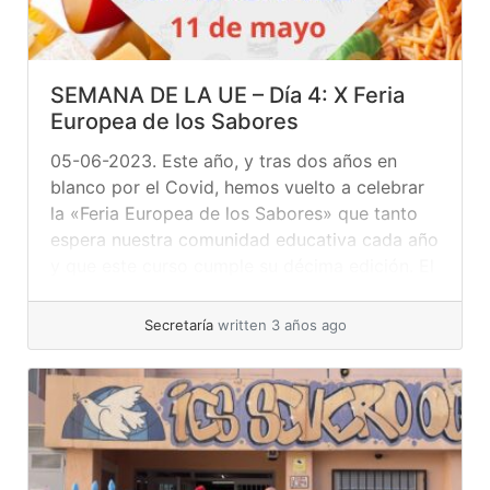
SEMANA DE LA UE – Día 4: X Feria
Europea de los Sabores
05-06-2023. Este año, y tras dos años en
blanco por el Covid, hemos vuelto a celebrar
la «Feria Europea de los Sabores» que tanto
espera nuestra comunidad educativa cada año
y que este curso cumple su décima edición. El
jueves 11 de mayo, alumnos y profesores se
volcaron en preparar una feria gastronómica y
Secretaría
written 3 años ago
cultural... »
read more