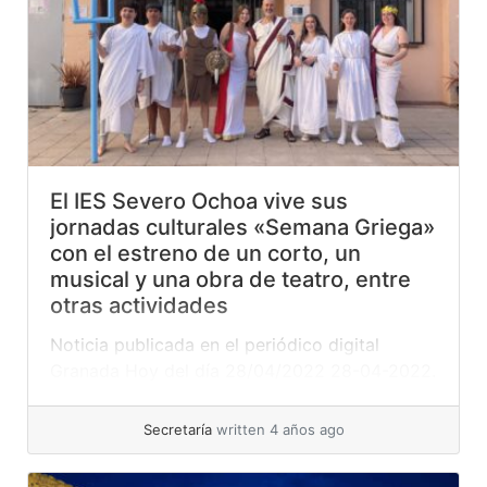
El IES Severo Ochoa vive sus
jornadas culturales «Semana Griega»
con el estreno de un corto, un
musical y una obra de teatro, entre
otras actividades
Noticia publicada en el periódico digital
Granada Hoy del día 28/04/2022 28-04-2022.
Enseñar es trabajo más de fragua que de
pizarra y tiza. Hace falta el calor que moldea
Secretaría
written 4 años ago
el meta, yunque y martillo. Esfuerzo sostenido
para mantener la atención de los chavales y