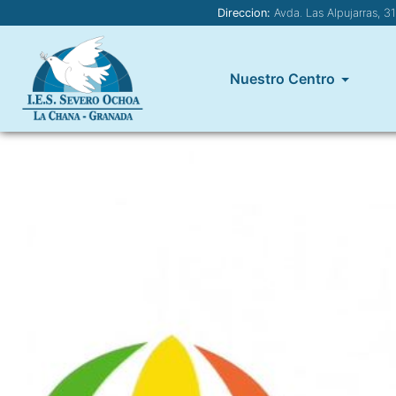
Direccion:
Avda. Las Alpujarras, 3
Nuestro Centro