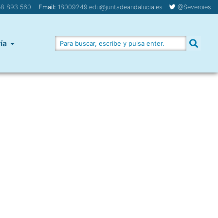
8 893 560
Email:
18009249.edu@juntadeandalucia.es
@Severoies
ía