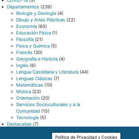
COVID-19
(5)
Departamentos
(239)
Biología y Geología
(4)
Dibujo y Artes Plásticas
(22)
Economía
(65)
Educación Física
(1)
Filosofía
(21)
Física y Química
(5)
Francés
(30)
Geografía e Historia
(4)
Inglés
(6)
Lengua Castellana y Literatura
(44)
Lenguas Clásicas
(7)
Matemáticas
(10)
Música
(23)
Orientación
(20)
Servicios Socioculturales y a la
Comunidad
(15)
Tecnología
(5)
Destacadas
(7)
LGTBI+
(8)
Noticias
(369)
Política de Privacidad y Cookies