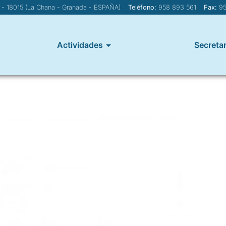
1 - 18015 (La Chana - Granada - ESPAÑA)
Teléfono:
958 893 561
Fax:
95
Actividades
Secretar