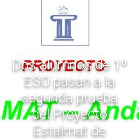
Dos alumnos de 1º
ESO pasan a la
segunda prueba
del Proyecto
Estalmat de