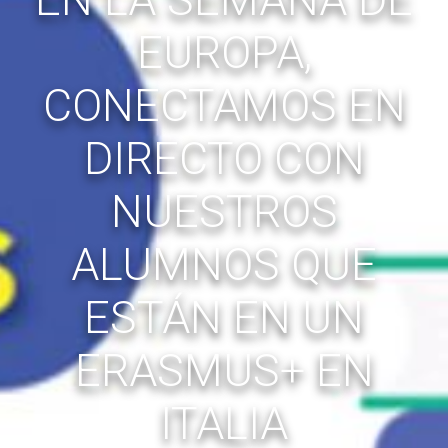
EUROPA,
CONECTAMOS EN
DIRECTO CON
NUESTROS
ALUMNOS QUE
ESTÁN EN UN
ERASMUS+ EN
ITALIA