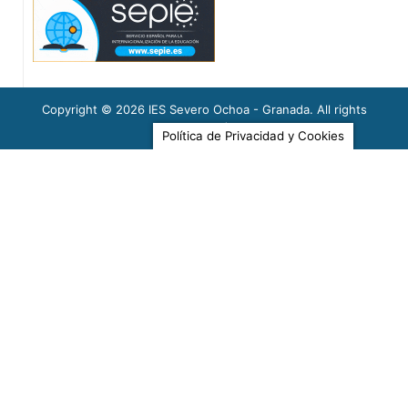
Categorías
Copyright © 2026
IES Severo Ochoa - Granada
. All rights
reserved.
Acredita
(1)
Política de Privacidad y Cookies
Auxiliar de conversación
(1)
Biblioteca
(16)
COVID-19
(5)
Departamentos
(239)
Biología y Geología
(4)
Dibujo y Artes Plásticas
(22)
Economía
(65)
Educación Física
(1)
Filosofía
(21)
Física y Química
(5)
Francés
(30)
Geografía e Historia
(4)
Inglés
(6)
Lengua Castellana y Literatura
(44)