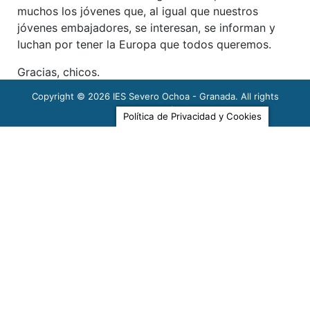
muchos los jóvenes que, al igual que nuestros
jóvenes embajadores, se interesan, se informan y
luchan por tener la Europa que todos queremos.
Gracias, chicos.
Copyright © 2026
IES Severo Ochoa - Granada
. All rights
Nuria Calvo. Profesora de economía
reserved.
Política de Privacidad y Cookies
Last modified: 14/01/2023
Enlaces Externos