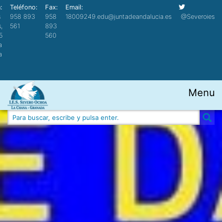
:
Teléfono:
Fax:
Email:
s
958 893
958
18009249.edu@juntadeandalucia.es
@Severoies
,
561
893
5
560
a
a
Menu