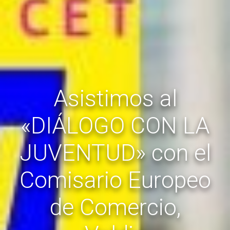
Asistimos al
«DIÁLOGO CON LA
JUVENTUD» con el
Comisario Europeo
de Comercio,