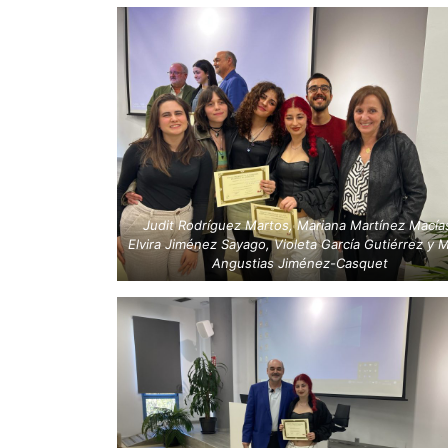
Judit Rodríguez Martos, Mariana Martínez Macía
Elvira Jiménez Sayago, Violeta García Gutiérrez y M
Angustias Jiménez-Casquet