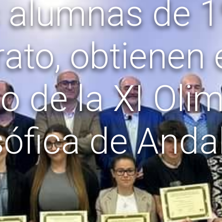
 alumnas de 1
rato, obtienen 
o de la XI Oli
sófica de Anda