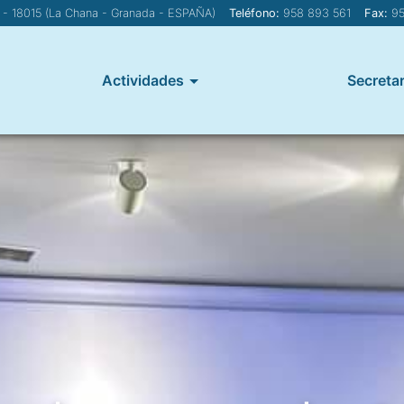
1 - 18015 (La Chana - Granada - ESPAÑA)
Teléfono:
958 893 561
Fax:
95
Actividades
Secretar