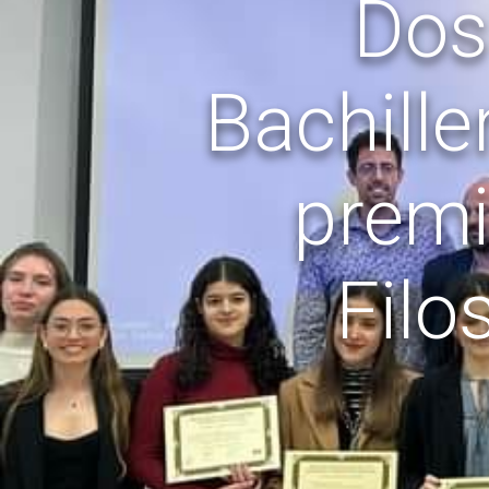
Dos
Bachille
premi
Filo