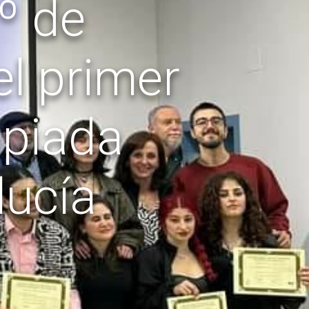
º de
el primer
mpiada
lucía