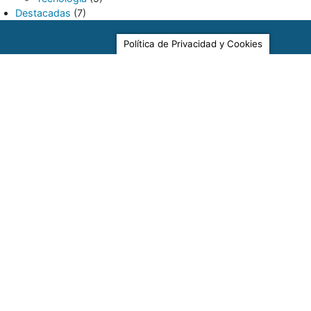
Destacadas
(7)
LGTBI+
(8)
Noticias
(369)
Política de Privacidad y Cookies
Actividades
(166)
Actividades extraescolares
(52)
Concursos y Premios
(94)
Concursos
(52)
Premios
(59)
Planes y Proyectos
(161)
Bilingüismo
(1)
ComunicA
(4)
Erasmus+
(126)
Escuela Espacio de Paz
(7)
Secretaría
(27)
Becas y Ayudas
(3)
Escolarización
(3)
Matriculación
(7)