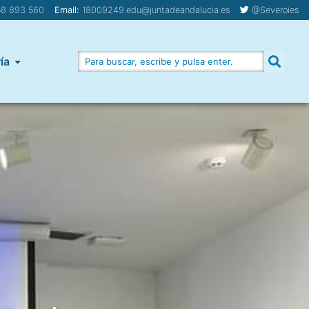
8 893 560
Email:
18009249.edu@juntadeandalucia.es
@Severoies
ía