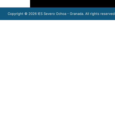
Copyright © 2026
IES Severo Ochoa - Granada
. All rights reserved
María Angustias Jiménez-Casquet
.
Jefa de
Last mo