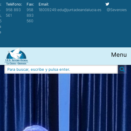
:
Teléfono:
Fax:
Email:
s
958 893
958
18009249.edu@juntadeandalucia.es
@Severoies
,
561
893
5
560
a
a
Menu