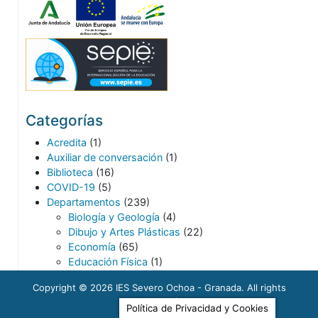
Categorías
Acredita
(1)
Auxiliar de conversación
(1)
Biblioteca
(16)
COVID-19
(5)
Departamentos
(239)
Biología y Geología
(4)
Dibujo y Artes Plásticas
(22)
Economía
(65)
Educación Física
(1)
Filosofía
(21)
Copyright © 2026
IES Severo Ochoa - Granada
. All rights
Física y Química
(5)
reserved.
Francés
(30)
Política de Privacidad y Cookies