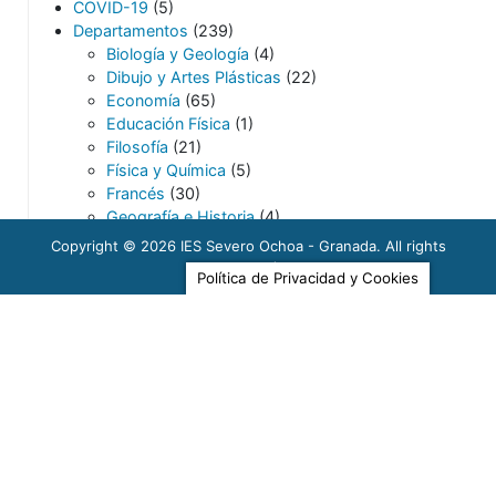
COVID-19
(5)
Departamentos
(239)
Biología y Geología
(4)
Dibujo y Artes Plásticas
(22)
Economía
(65)
Educación Física
(1)
Filosofía
(21)
Física y Química
(5)
Francés
(30)
Geografía e Historia
(4)
Inglés
(6)
Copyright © 2026
IES Severo Ochoa - Granada
. All rights
Lengua Castellana y Literatura
(44)
reserved.
Política de Privacidad y Cookies
Lenguas Clásicas
(7)
Matemáticas
(10)
Música
(23)
Orientación
(20)
Servicios Socioculturales y a la Comunidad
(15)
Tecnología
(5)
Destacadas
(7)
LGTBI+
(8)
Noticias
(369)
Actividades
(166)