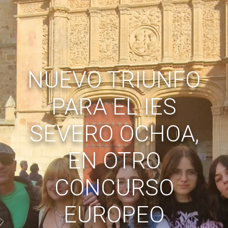
NUEVO TRIUNFO
PARA EL IES
SEVERO OCHOA,
EN OTRO
CONCURSO
EUROPEO