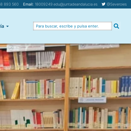
8 893 560
Email:
18009249.edu@juntadeandalucia.es
@Severoies
ía