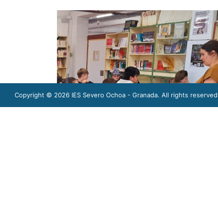
Copyright © 2026
IES Severo Ochoa - Granada
. All rights reserved
La semana que viene seguiremos con otras 
* Tertulias literarias a partir de la obra R