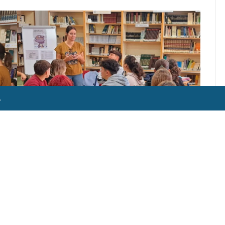
.
actividades:
imas y leyendas de Gustavo Adolfo Bécquer.