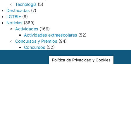
Tecnología
(5)
Destacadas
(7)
LGTBI+
(8)
Noticias
(369)
Actividades
(166)
Actividades extraescolares
(52)
Concursos y Premios
(94)
Concursos
(52)
Premios
(59)
Planes y Proyectos
(161)
Política de Privacidad y Cookies
Bilingüismo
(1)
ComunicA
(4)
Erasmus+
(126)
Escuela Espacio de Paz
(7)
Secretaría
(27)
Becas y Ayudas
(3)
Escolarización
(3)
Matriculación
(7)