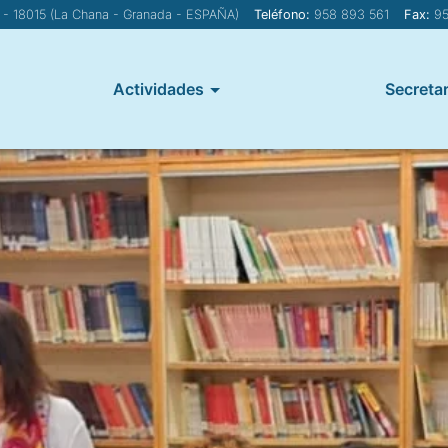
1 - 18015 (La Chana - Granada - ESPAÑA)
Teléfono:
958 893 561
Fax:
95
Actividades
Secretar