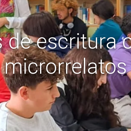
s de escritura c
microrrelatos