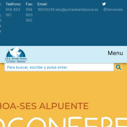
:
Teléfono:
Fax:
Email:
s
958 893
958
18009249.edu@juntadeandalucia.es
@Severoies
,
561
893
5
560
a
a
Menu